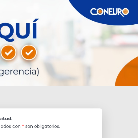
citud.
rcados con
*
son obligatorios.