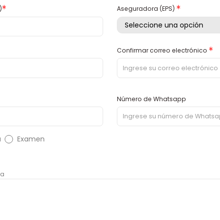
Asterisco
Asterisco
)
Aseguradora (EPS)
Ast
Confirmar correo electrónico
Número de Whatsapp
a
Examen
ia